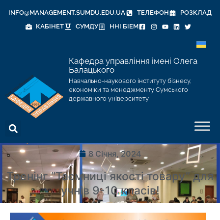
INFO@MANAGEMENT.SUMDU.EDU.UA
ТЕЛЕФОН
РОЗКЛАД
КАБІНЕТ
СУМДУ
ННІ БІЕМ
Кафедра управління імені Олега
Балацького
Навчально-наукового інституту бізнесу,
економіки та менеджменту Сумського
державного університету
8 Січня, 2024
Тренінг “Таємниці якості товару” для
учнів 9-10 класів!