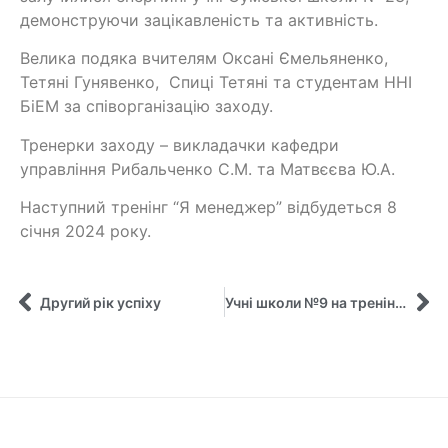
демонструючи зацікавленість та активність.
Велика подяка вчителям Оксані Ємельяненко,
Тетяні Гунявенко, Спиці Тетяні та студентам ННІ
БіЕМ за співорганізацію заходу.
Тренерки заходу – викладачки кафедри
управління Рибальченко С.М. та Матвєєва Ю.А.
Наступний тренінг “Я менеджер” відбудеться 8
січня 2024 року.
Другий рік успіху
Учні школи №9 на тренінгу “Я – менеджер” від Кафедри управління!