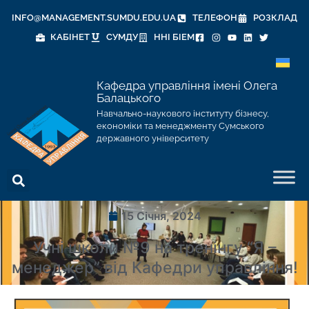
INFO@MANAGEMENT.SUMDU.EDU.UA
ТЕЛЕФОН
РОЗКЛАД
КАБІНЕТ
СУМДУ
ННІ БІЕМ
Кафедра управління імені Олега
Балацького
Навчально-наукового інституту бізнесу,
економіки та менеджменту Сумського
державного університету
15 Січня, 2024
Учні школи №9 на тренінгу “Я –
менеджер” від Кафедри управління!