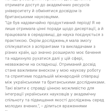
отримати доступ до академічних ресурсів
університету й обмінятися досвідом із
британськими науковцями.
“Це був надзвичайно продуктивний період! Я не
лише отримала цінні поради щодо дисертації, а й
працювала в середовищі, де наука поєднується з
практикою. Окрім досліджень,я мала змогу
спілкуватися з аспірантами та викладачами з
різних країн, що значно розширило моє бачення
та надихнуло рухатися далі у цій сфері,
незважаючи на складнощі. Отриманий досвід
стане важливим внеском у мою наукову роботу
та сприятиме подальшій міжнародній співпраці
між українськими та британськими дослідниками.
Такі візити є справді цінною можливістю для
інтеграції українських науковців у академічну
спільноту та підвищення якості досліджень серед
молодих вчених.”, – ділиться враженнями