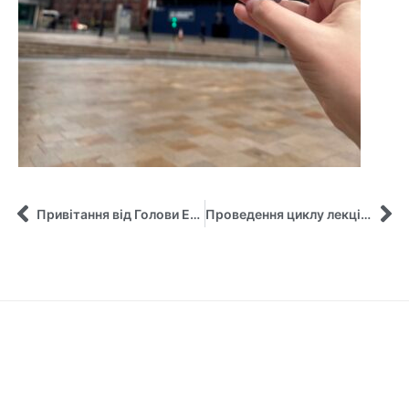
Привітання від Голови Експертної ради роботодавців зі спеціальності «Менеджмент»
Проведення циклу лекцій з курсу «Діджиталізація зеленого туризму: Європейський досвід» в рамках проекту Жана Моне (№101126971 – Green tourism – ERASMUS-JMO-2023-HEI-TCH-RSCH – «Європейські практики зеленого туризму та його трансформація в умовах післявоєнної відбудови України»)