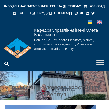
INFO@MANAGEMENT.SUMDU.EDU.UA
ТЕЛЕФОН
РОЗКЛАД
КАБІНЕТ
СУМДУ
ННІ БІЕМ
Кафедра управління імені Олега
Балацького
Навчально-наукового інституту бізнесу,
економіки та менеджменту Сумського
державного університету
4 Квітня, 2025
Три місяці наукового зростання в
Ліверпулі