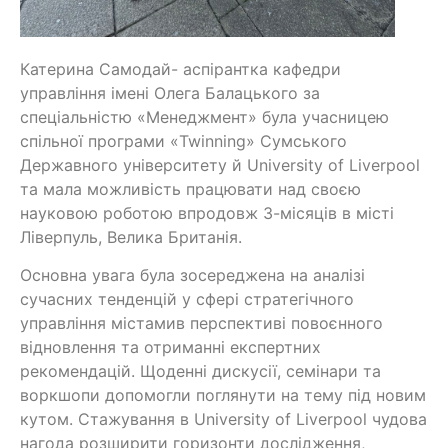
Катерина Самодай- аспірантка кафедри
управління імені Олега Балацького за
спеціальністю «Менеджмент» була учасницею
спільної програми «Twinning» Сумського
Державного університету й University of Liverpool
та мала можливість працювати над своєю
науковою роботою впродовж 3-місяців в місті
Ліверпуль, Велика Британія.
Основна увага була зосереджена на аналізі
сучасних тенденцій у сфері стратегічного
управління містамив перспективі повоєнного
відновлення та отриманні експертних
рекомендацій. Щоденні дискусії, семінари та
воркшопи допомогли поглянути на тему під новим
кутом. Стажування в University of Liverpool чудова
нагода розширити горизонти дослідження,