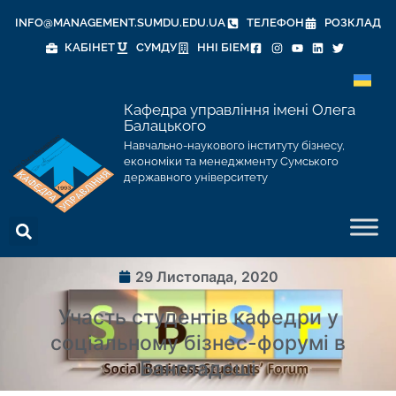
INFO@MANAGEMENT.SUMDU.EDU.UA
ТЕЛЕФОН
РОЗКЛАД
КАБІНЕТ
СУМДУ
ННІ БІЕМ
Кафедра управління імені Олега
Балацького
Навчально-наукового інституту бізнесу,
економіки та менеджменту Сумського
державного університету
29 Листопада, 2020
Участь студентів кафедри у
соціальному бізнес-форумі в
Бангладеші