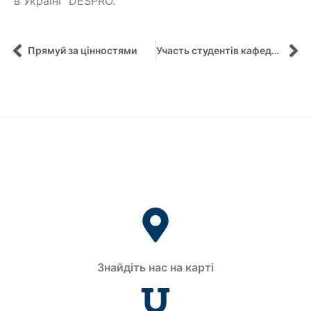
в Україні” DESPRO.
Прямуй за цінностями
Участь студентів кафедри у соціальному бізнес-форумі в Бангладеші
Знайдіть нас на карті