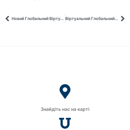
Новий Глобальний Віртуальний Клас «Міжнародні відносини та Глобальне Лідерство» стартує навесні 2021!
Віртуальний Глобальний Клас-2021 стартував!
Знайдіть нас на карті