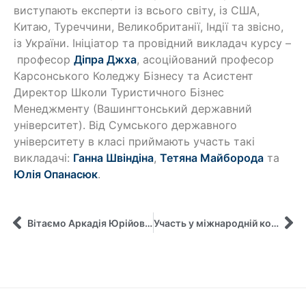
виступають експерти із всього світу, із США,
Китаю, Туреччини, Великобританії, Індії та звісно,
із України. Ініціатор та провідний викладач курсу –
професор
Діпра Джха
, асоційований професор
Карсонського Коледжу Бізнесу та Асистент
Директор Школи Туристичного Бізнес
Менеджменту (Вашингтонський державний
університет). Від Сумського державного
університету в класі приймають участь такі
викладачі:
Ганна Швіндіна
,
Тетяна Майборода
та
Юлія Опанасюк
.
Вітаємо Аркадія Юрійовича Жулавського з Днем народження!
Участь у міжнародній конференції