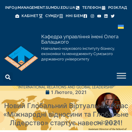
INFO@MANAGEMENT.SUMDU.EDU.UA
ТЕЛЕФОН
РОЗКЛАД
КАБІНЕТ
СУМДУ
ННІ БІЕМ
Кафедра управління імені Олега
Балацького
Навчально-наукового інституту бізнесу,
економіки та менеджменту Сумського
державного університету
1 Лютого, 2021
Новий Глобальний Віртуальний Клас
«Міжнародні відносини та Глобальне
Лідерство» стартує навесні 2021!