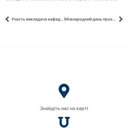
Участь викладача кафедри у воркшопі «Управління проектом; Відповідальність за результат та забезпечення стійкості і впливу»
Міжнародний день проєктного менеджера на кафедрі управління ім. О. Балацького
Знайдіть нас на карті