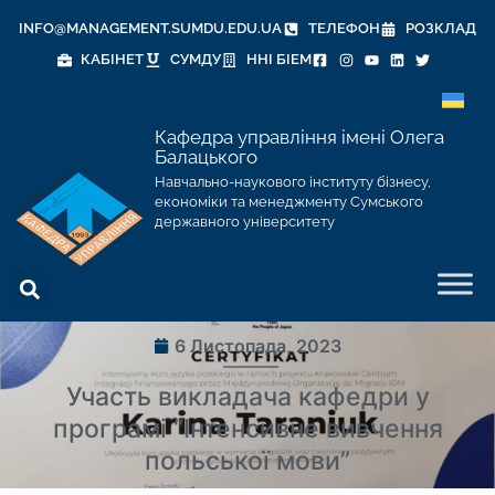
INFO@MANAGEMENT.SUMDU.EDU.UA
ТЕЛЕФОН
РОЗКЛАД
КАБІНЕТ
СУМДУ
ННІ БІЕМ
Кафедра управління імені Олега
Балацького
Навчально-наукового інституту бізнесу,
економіки та менеджменту Сумського
державного університету
6 Листопада, 2023
Участь викладача кафедри у
програмі “Інтенсивне вивчення
польської мови”