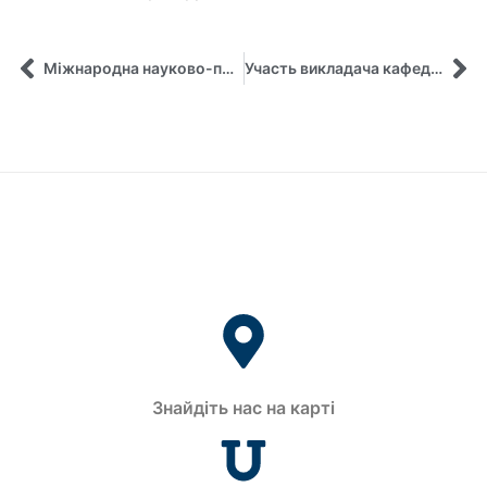
Міжнародна науково-практична конференція «Управлінські парадигми сталого розвитку та інклюзивного економічного зростання»
Участь викладача кафедри у програмі “Інтенсивне вивчення польської мови”
Знайдіть нас на карті