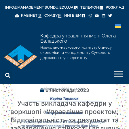
INFO@MANAGEMENT.SUMDU.EDU.UA
ТЕЛЕФОН
РОЗКЛАД
КАБІНЕТ
СУМДУ
ННІ БІЕМ
Кафедра управління імені Олега
Балацького
Навчально-наукового інституту бізнесу,
економіки та менеджменту Сумського
державного університету
6 Листопада, 2023
Участь викладача кафедри у
воркшопі «Управління проектом;
Відповідальність за результат та
забезпечення стійкості і впливу»