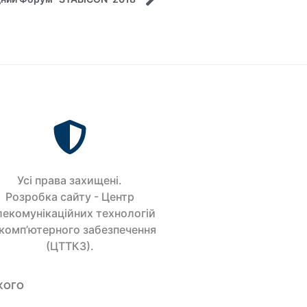
Усi права захищенi.
Розробка сайту - Центр
лекомунікаційних технологій
 комп’ютерного забезпечення
(ЦТТКЗ).
кого