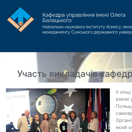
Кафедра управління імені Олега
Балацького
Навчально-наукового інституту бізнесу, екон
менеджменту Сумського державного універ
Участь викладачів кафедр
У кінц
взяли 
Польща
самовр
Органі
який о