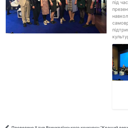
під ча
презен
навкол
самовр
підтри
культу