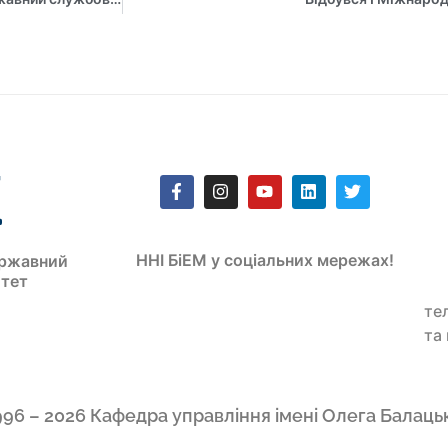
ННІ БіЕМ у соціальних мережах!
ржавний
итет
те
та
996 – 2026 Кафедра управління імені Олега Балаць