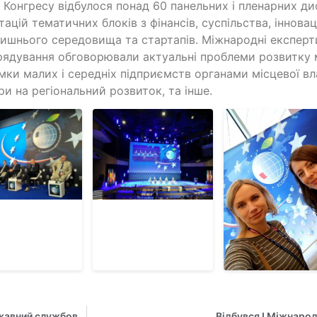
с Конгресу відбулося понад 60 панельних і пленарних дис
тацій тематичних блоків з фінансів, суспільства, інновац
ишнього середовища та стартапів. Міжнародні експерти
ядування обговорювали актуальні проблеми розвитку 
мки малих і середніх підприємств органами місцевої вл
ри на регіональний розвиток, та інше.
Проведено II тур Всеукраїнського конкурсу “Кращий державний службовець”
Відбувся І Міжнаро