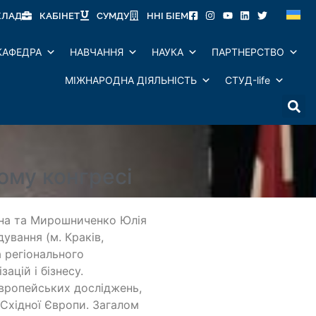
КЛАД
КАБІНЕТ
СУМДУ
ННІ БІЕМ
КАФЕДРА
НАВЧАННЯ
НАУКА
ПАРТНЕРСТВО
МІЖНАРОДНА ДІЯЛЬНІСТЬ
СТУД-life
ому конгресі
ьона та Мирошниченко Юлія
ування (м. Краків,
а регіонального
ацій і бізнесу.
європейських досліджень,
 Східної Європи. Загалом