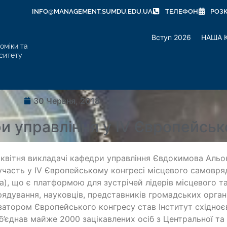
INFO@MANAGEMENT.SUMDU.EDU.UA
ТЕЛЕФОН
РОЗ
Вступ 2026
НАША 
оміки та
ситету
30 Червня, 2018
и управління у IV Європейськ
і квітня викладачі кафедри управління Євдокимова Ал
участь у IV Європейському конгресі місцевого самовряд
), що є платформою для зустрічей лідерів місцевого т
ядування, науковців, представників громадських організ
затором Європейського конгресу став Інститут східно
б’єднав майже 2000 зацікавлених осіб з Центральної та