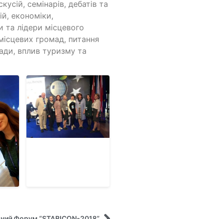
кусій, семінарів, дебатів та
ій, економіки,
 та лідери місцевого
місцевих громад, питання
ади, вплив туризму та
дний Форум “STABICON-2018”