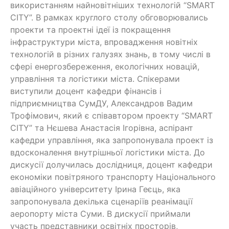
використанням найновітніших технологій “SMART
CITY”. В рамках круглого столу обговорювались
проекти та проектні ідеї із покращення
інфраструктури міста, впровадження новітніх
технологій в різних галузях знань, в тому числі в
сфері енергозбереження, екологічних новацій,
управління та логістики міста. Спікерами
виступили доцент кафедри фінансів і
підприємництва СумДУ, Александров Вадим
Трофімович, який є співавтором проекту “SMART
CITY” та Нєшева Анастасія Ігорівна, аспірант
кафедри управління, яка запропонувала проект із
вдосконалення внутрішньої логістики міста. До
дискусії долучилась дослідниця, доцент кафедри
економіки повітряного транспорту Національного
авіаційного університету Ірина Геєць, яка
запропонувала декілька сценаріїв реанімації
аеропорту міста Суми. В дискусії приймали
участь представники освітніх просторів,