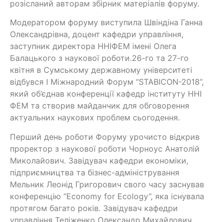
розісланий авторам збірник матеріалів форуму.
Модератором форуму виступила Швіндіна Ганна
Олександрівна, доцент кафедри управління,
заступник директора ННІФЕМ імені Олега
Балацького з наукової роботи.26-го та 27-го
квітня в Сумському державному університеті
відбувся І Міжнародний Форум “STABICON-2018”,
який об’єднав конференції кафедр інституту ННІ
ФЕМ та створив майданчик для обговорення
актуальних наукових проблем сьогодення.
Перший день роботи Форуму урочисто відкрив
проректор з наукової роботи Чорноус Анатолій
Миколайович. Завідувач кафедри економіки,
підприємництва та бізнес-адміністрування
Мельник Леонід Григорович свого часу заснував
конференцію “Economy for Ecology”, яка існувала
протягом багато років. Завідувач кафедри
управління Теліженко Олександр Михайлович