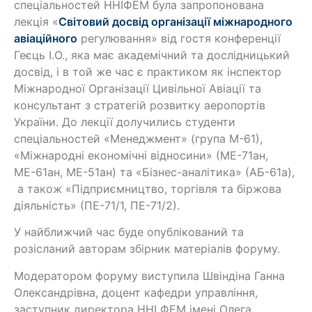
спеціальностей ННІФЕМ була запропонована
лекція «
Світовий досвід організації міжнародного
авіаційного
регулювання» від гостя конференції
Геєць І.О., яка має академічний та дослідницький
досвід, і в той же час є практиком як інспектор
Міжнародної Організації Цивільної Авіації та
консультант з стратегій розвитку аеропортів
України. До лекції долучились студенти
спеціальностей «Менеджмент» (група М-61),
«Міжнародні економічні відносини» (МЕ-71ан,
МЕ-61ан, МЕ-51ан) та «Бізнес-аналітика» (АБ-61а),
а також «Підприємництво, торгівля та біржова
діяльність» (ПЕ-71/1, ПЕ-71/2).
У найближчий час буде опублікований та
розісланий авторам збірник матеріалів форуму.
Модератором форуму виступила Швіндіна Ганна
Олександрівна, доцент кафедри управління,
заступник директора ННІ ФЕМ імені Олега