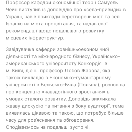
Професор кафедри економічної теорії Самуель
Чейн виступив із доповіддю про «села-привиди» в
Україні, навів приклади перетворень міст та селі
Ізраїлю на міста процвітання, та надав свої
рекомендації щодо подальшого розвитку
місцевих інфраструктур.
Завідувачка кафедри зовнішньоекономічної
діяльності та міжнародного бізнесу, Українсько-
американського університету Конкордія в
м. Київі, д.е.н., професор Любов Жарова, яка
також викладає в Економіко-гуманітарному
університеті в Бельсько-Бяла (Польша), розповіла
про концепцію «навздогінного зростання» в
умовах сталого розвитку. Доповідь викликала
жваву дискусію та питання з боку аудиторії, тема
виявилась цікавою та такою, що потребує більше
часу для роз’яснення та обговорення.
Сподіваємось на подальші зустрічі.