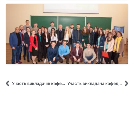
Участь викладачів кафедри управління у IV Європейському конгресі
Участь викладача кафедри управління у літній школі «News Literacy» у м. Познань