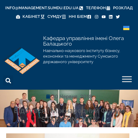
INFO@MANAGEMENT.SUMDU.EDU.UA
ТЕЛЕФОН
РОЗКЛАД
КАБІНЕТ
СУМДУ
ННІ БІЕМ
Кафедра управління імені Олега
Балацького
Навчально-наукового інституту бізнесу,
економіки та менеджменту Сумського
державного університету
30 Червня, 2018
Відбувся І Міжнародний Форум
“STABICON-2018”