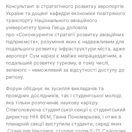
Консультант зі стратегічного розвитку аеропортів
України та доцент кафедри економіки повітряного
транспорту Національного авіаційного
університету Ірина Геєць доповіла
про «Соконкурентні стратегії розвитку авіаційних
підприємств», розуміння яких є надважливим для
подальшого розвитку інфраструктури міста, адже
аеропорт Сум наразі є майже непрацездатним, а
подальший розвитку туризму, в тому числі,
зеленого – неможливий за відсутності доступу до
регіону.
Форум об’єднує як зусилля викладачів та
провідних дослідників, так і студентської молоді,
яка тільки розпочинає наукову кар’єру.
Співголовуюча студентської секції є студентський
директор ННІ ФЕМ, Ганна Пономарьова, і отже в
пленарній секції виступили студенти, серед яких
Станіслав Ніколаєв, студент групи Е-71, Солодова