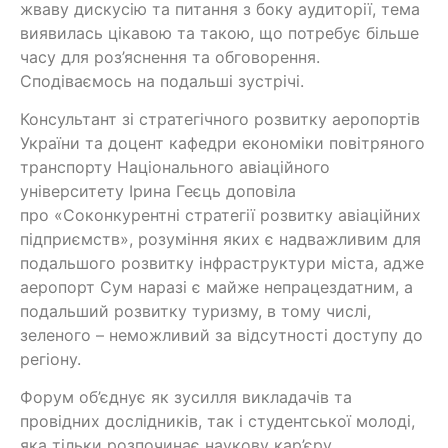
жваву дискусію та питання з боку аудиторії, тема
виявилась цікавою та такою, що потребує більше
часу для роз’яснення та обговорення.
Сподіваємось на подальші зустрічі.
Консультант зі стратегічного розвитку аеропортів
України та доцент кафедри економіки повітряного
транспорту Національного авіаційного
університету Ірина Геєць доповіла
про «Соконкурентні стратегії розвитку авіаційних
підприємств», розуміння яких є надважливим для
подальшого розвитку інфраструктури міста, адже
аеропорт Сум наразі є майже непрацездатним, а
подальший розвитку туризму, в тому числі,
зеленого – неможливий за відсутності доступу до
регіону.
Форум об’єднує як зусилля викладачів та
провідних дослідників, так і студентської молоді,
яка тільки розпочинає наукову кар’єру.