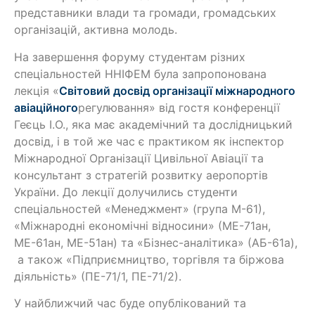
представники влади та громади, громадських
організацій, активна молодь.
На завершення форуму студентам різних
спеціальностей ННІФЕМ була запропонована
лекція «
Світовий досвід організації міжнародного
авіаційного
регулювання» від гостя конференції
Геєць І.О., яка має академічний та дослідницький
досвід, і в той же час є практиком як інспектор
Міжнародної Організації Цивільної Авіації та
консультант з стратегій розвитку аеропортів
України. До лекції долучились студенти
спеціальностей «Менеджмент» (група М-61),
«Міжнародні економічні відносини» (МЕ-71ан,
МЕ-61ан, МЕ-51ан) та «Бізнес-аналітика» (АБ-61а),
а також «Підприємництво, торгівля та біржова
діяльність» (ПЕ-71/1, ПЕ-71/2).
У найближчий час буде опублікований та