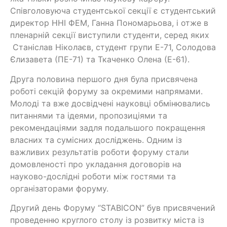
Співголовуюча студентської секції є студентський
директор ННІ ФЕМ, Ганна Пономарьова, і отже в
пленарній секції виступили студенти, серед яких
Станіслав Ніколаєв, студент групи Е-71, Солодова
Єлизавета (ПЕ-71) та Ткаченко Олена (Е-61).
Друга половина першого дня була присвячена
роботі секцій форуму за окремими напрямами.
Молоді та вже досвідчені науковці обмінювались
питаннями та ідеями, пропозиціями та
рекомендаціями задля подальшого покращення
власних та сумісних досліджень. Одним із
важливих результатів роботи форуму стали
домовленості про укладання договорів на
науково-дослідні роботи між гостями та
організаторами форуму.
Другий день Форуму “STABICON” був присвячений
проведенню круглого столу із розвитку міста із