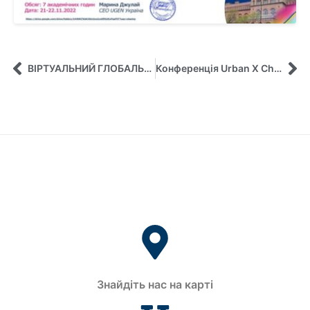
ВІРТУАЛЬНИЙ ГЛОБАЛЬНИЙ КЛАС 2022 «МІЖНАРОДНІ ВІДНОСИНИ ТА ГЛОБАЛЬНЕ ЛІДЕРСТВО» ЗАВЕРШЕНО
Конференція Urban X Change за участю професорки Ганни Швіндіної
Знайдіть нас на карті