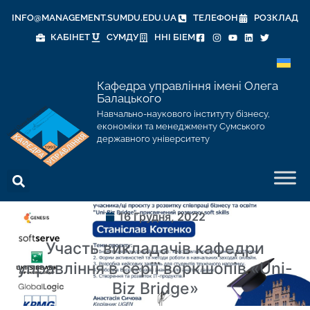
INFO@MANAGEMENT.SUMDU.EDU.UA
ТЕЛЕФОН
РОЗКЛАД
КАБІНЕТ
СУМДУ
ННІ БІЕМ
Кафедра управління імені Олега
Балацького
Навчально-наукового інституту бізнесу,
економіки та менеджменту Сумського
державного університету
16 Грудня, 2022
Участь викладачів кафедри
управління в серії воркшопів «Uni-
Biz Bridge»