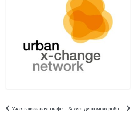
Участь викладачів кафедри управління в серії воркшопів «Uni-Biz Bridge»
Захист дипломних робіт магістрів