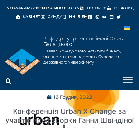
INFO@MANAGEMENT.SUMDU.EDU.UA
ТЕЛЕФОН
РОЗКЛАД
КАБІНЕТ
СУМДУ
ННІ БІЕМ
Кафедра управління імені Олега
Балацького
Навчально-наукового інституту бізнесу,
економіки та менеджменту Сумського
державного університету
16 Грудня, 2022
Конференція Urban X Change за
участю професорки Ганни Швіндіної