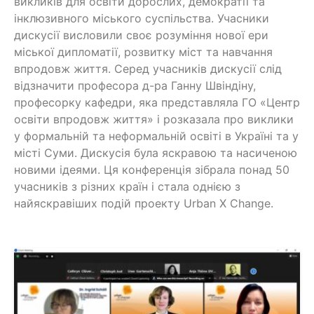
викликів для освіти дорослих, демократії та
інклюзивного міського суспільства. Учасники
дискусії висловили своє розуміння нової ери
міської дипломатії, розвитку міст та навчання
впродовж життя. Серед учасників дискусії слід
відзначити професора д-ра Ганну Швіндіну,
професорку кафедри, яка представляла ГО «Центр
освіти впродовж життя» і розказала про виклики
у формальній та неформальній освіті в Україні та у
місті Суми. Дискусія була яскравою та насиченою
новими ідеями. Ця конференція зібрала понад 50
учасників з різних країн і стала однією з
найяскравіших подій проекту Urban X Change.