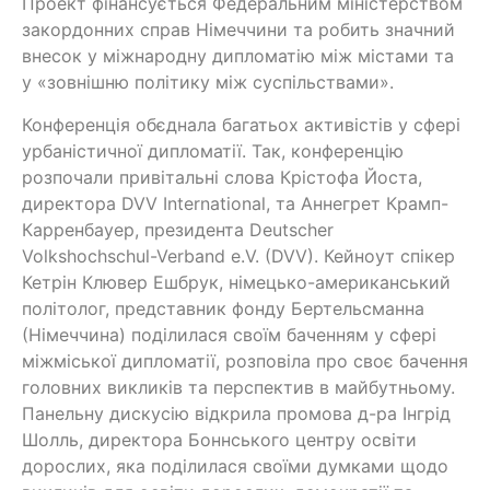
Проект фінансується Федеральним міністерством
закордонних справ Німеччини та робить значний
внесок у міжнародну дипломатію між містами та
у «зовнішню політику між суспільствами».
Конференція обєднала багатьох активістів у сфері
урбаністичної дипломатії. Так, конференцію
розпочали привітальні слова Крістофа Йоста,
директора DVV International, та Аннегрет Крамп-
Карренбауер, президента Deutscher
Volkshochschul-Verband e.V. (DVV). Кейноут спікер
Кетрін Клювер Ешбрук, німецько-американський
політолог, представник фонду Бертельсманна
(Німеччина) поділилася своїм баченням у сфері
міжміської дипломатії, розповіла про своє бачення
головних викликів та перспектив в майбутньому.
Панельну дискусію відкрила промова д-ра Інгрід
Шолль, директора Боннського центру освіти
дорослих, яка поділилася своїми думками щодо