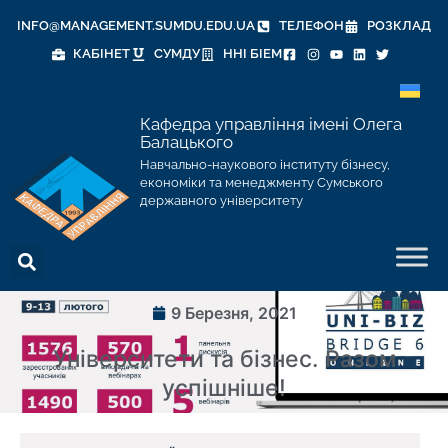
INFO@MANAGEMENT.SUMDU.EDU.UA
ТЕЛЕФОН
РОЗКЛАД
КАБІНЕТ
СУМДУ
ННІ БІЕМ
Кафедра управління імені Олега
Балацького
Навчально-наукового інституту бізнесу,
економіки та менеджменту Сумського
державного університету
9 Березня, 2021
Університети та бізнес. Разом
успішніше!