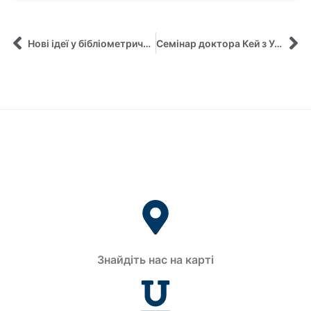
Нові ідеї у бібліометричних дослідженнях від Університету Пурдью!
Семінар доктора Кей з Університету Небраски-Лінкольн
Знайдіть нас на карті