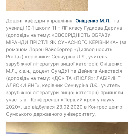
Доцент кафедри управління
Оніщенко М.Л.
та
учениці 10-ї школи 11 – ЛГ класу Гудкова Дарина
(доповідь на тему: «СВОЄРІДНІСТЬ ОБРАЗУ
МІРАНДИ ПРІСТЛІ ЯК СУЧАСНОГО КЕРІВНИКА» (за
романом Лорен Вайсбергер «Диявол носить
Prada») керівники: Сенчуріна Л.Є., учитель
зарубіжної літератури вищої категорії; Оніщенко
М.Л., к.е.н., доцент СумДУ) та Дейнега Анастасія
(доповідь на тему: «ДО» ТА «ПІСЛЯ»: ЛАБІРИНТ
АЛЯСКИ ЯНГ», керівник Сенчуріна Л.Є., учитель
зарубіжної літератури вищої категорії) прийняли
участь в Конференції «Перший крок у науку
2020», що відбулася 23.02.2020 в Конгрес центрі
Сумського державного університету.