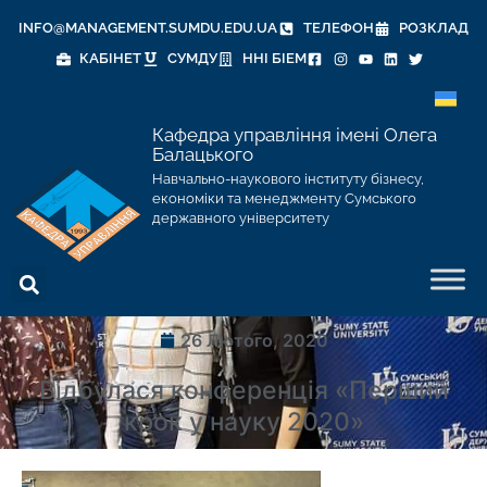
INFO@MANAGEMENT.SUMDU.EDU.UA
ТЕЛЕФОН
РОЗКЛАД
КАБІНЕТ
СУМДУ
ННІ БІЕМ
Кафедра управління імені Олега
Балацького
Навчально-наукового інституту бізнесу,
економіки та менеджменту Сумського
державного університету
26 Лютого, 2020
Відбулася конференція «Перший
крок у науку 2020»