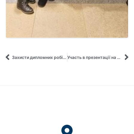
Захисти дипломних робіт за освітньою програмою ” Державна служба”
Участь в презентації на Симпозіуму в Сполучених Штатах