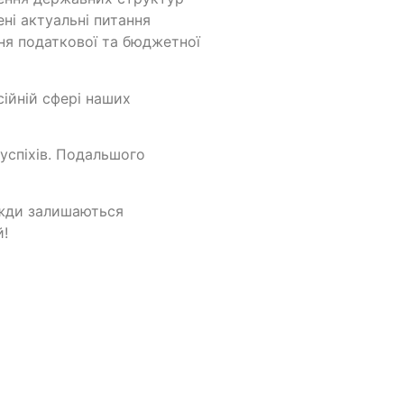
ні актуальні питання
ня податкової та бюджетної
сійній сфері наших
спіхів. Подальшого
вжди залишаються
й!