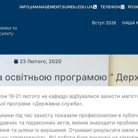
INFO@MANAGEMENT.SUMDU.EDU.UA
ТЕЛЕФОН
РОЗ
Вступ 2026
НАША 
оміки та
ситету
23 Лютого, 2020
а освітньою програмою ” Дер
ом 19-21 лютого на кафедрі відбувалися захисти магіст
ьої програми «Державна служба».
ники під час захисту показали професіоналізм в публічн
давчих та підзаконних актів, вміння знаходити проблеми
іння та шляхи їх вирішення. Отримані результати мали
чну спрямованість. Всі роботи були виконані на замов