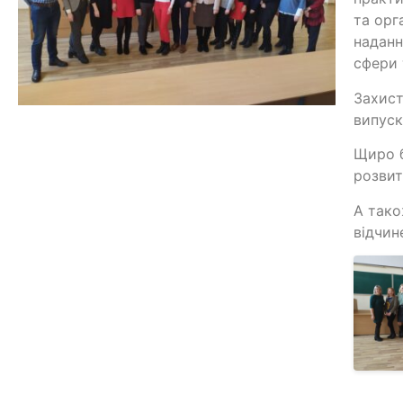
та орг
наданн
сфери
Захист
випуск
Щиро б
розвит
А тако
відчин