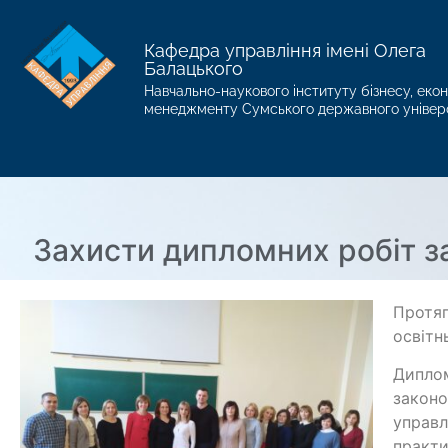
Кафедра управління імені Олега
Балацького
Навчально-наукового інституту бізнесу, екон
менеджменту Сумського державного універ
Захисти дипломних робіт з
Протяг
освітн
Диплом
законо
управл
практи