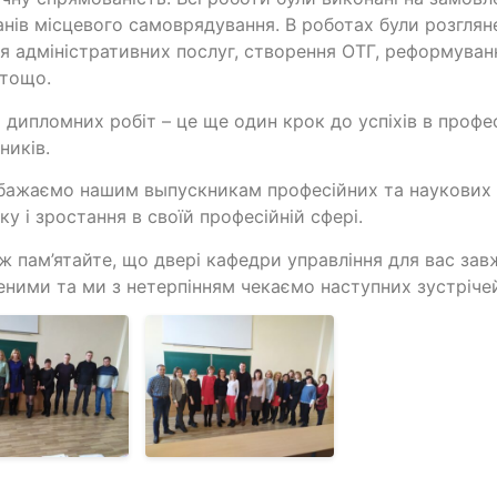
анів місцевого самоврядування. В роботах були розгляне
я адміністративних послуг, створення ОТГ, реформуван
 тощо.
 дипломних робіт – це ще один крок до успіхів в профе
ників.
ажаємо нашим выпускникам професійних та наукових у
ку і зростання в своїй професійній сфері.
ж пам’ятайте, що двері кафедри управління для вас за
еними та ми з нетерпінням чекаємо наступних зустріче