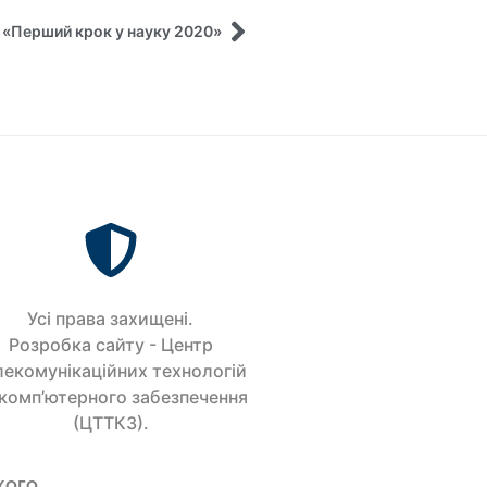
 «Перший крок у науку 2020»
Усi права захищенi.
Розробка сайту - Центр
лекомунікаційних технологій
 комп’ютерного забезпечення
(ЦТТКЗ).
кого