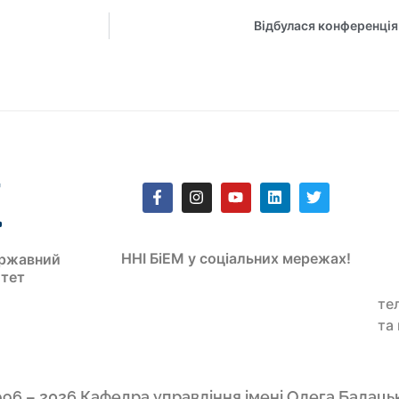
Відбулася конференція
ННІ БіЕМ у соціальних мережах!
ржавний
итет
те
та
996 – 2026 Кафедра управління імені Олега Балаць