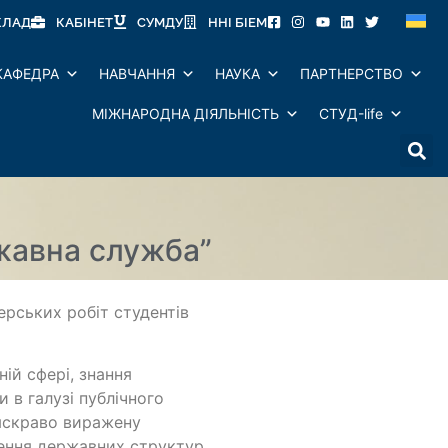
КЛАД
КАБІНЕТ
СУМДУ
ННІ БІЕМ
КАФЕДРА
НАВЧАННЯ
НАУКА
ПАРТНЕРСТВО
МІЖНАРОДНА ДІЯЛЬНІСТЬ
СТУД-life
жавна служба”
ерських робіт студентів
ій сфері, знання
 в галузі публічного
 яскраво виражену
лення державних структур