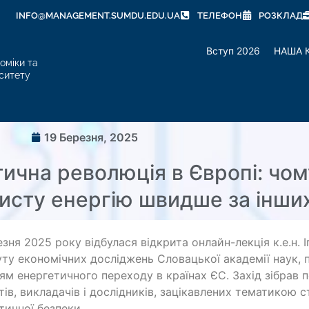
INFO@MANAGEMENT.SUMDU.EDU.UA
ТЕЛЕФОН
РОЗКЛАД
Вступ 2026
НАША 
оміки та
ситету
19 Березня, 2025
ична революція в Європі: чом
исту енергію швидше за інши
езня 2025 року відбулася відкрита онлайн-лекція к.е.н. 
уту економічних досліджень Словацької академії наук,
ям енергетичного переходу в країнах ЄС. Захід зібрав п
тів, викладачів і дослідників, зацікавлених тематикою 
тичної безпеки.