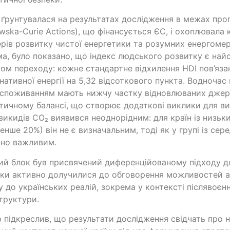
 ґрунтувалася на результатах дослідження в межах про
wska-Curie Actions), що фінансується ЄС, і охоплювала
рів розвитку чистої енергетики та розумних енергоме
а, було показано, що індекс людського розвитку є на
ом переходу: кожне стандартне відхилення HDI пов’яза
нативної енергії на 5,32 відсоткового пункта. Водночас
споживанням мають нижчу частку відновлюваних джер
тичному балансі, що створює додаткові виклики для в
викидів CO₂ виявився неоднорідним: для країн із низь
енше 20%) він не є визначальним, тоді як у групі із сер
чно важливим.
й блок був присвячений диференційованому підходу до
ки активно долучилися до обговорення можливостей а
у до українських реалій, зокрема у контексті післявоєн
труктури.
 підкреслив, що результати дослідження свідчать про 