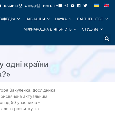
КАБІНЕТ
СУМДУ
ННІ БІЕМ
КАФЕДРА
НАВЧАННЯ
НАУКА
ПАРТНЕРСТВО
МІЖНАРОДНА ДІЯЛЬНІСТЬ
СТУД-life
у одні країни
х?»
Ігоря Вакуленка, дослідника
 присвячена актуальним
онад 50 учасників –
сталого розвитку та