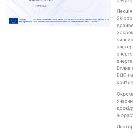
Лекція
Skłodo
драйве
Зокрем
чинник
альтер
енерго
енерге
Вплив 
ВДЕ (м
крити
Окреми
Учасни
досвід
інфрас
Лектор