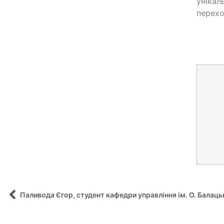
унікал
перехо