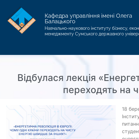
Кафедра управління імені Олега
Балацького
Навчально-наукового інституту бізнесу, екон
менеджменту Сумського державного універ
Відбулася лекція «Енергет
переходять на ч
18 бер
Інстит
питанн
студен
енерге