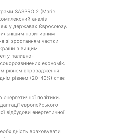
грами SASPRO 2 (Marie
 комплексний аналіз
реж у державах Євросоюзу.
йсильнішим позитивним
не зі зростанням частки
 країни з вищим
ел у паливно-
исокорозвинених економік.
ким рівнем впровадження
еднім рівнем (20–40%) стає
 енергетичної політики.
даптації європейського
ної відбудови енергетичної
необхідність враховувати