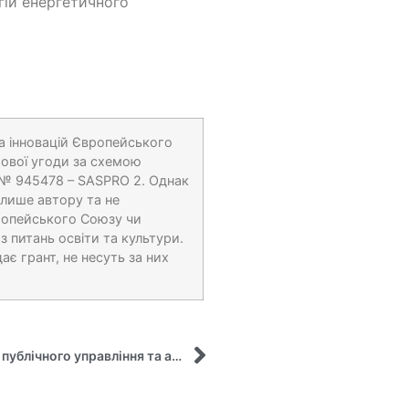
гій енергетичного
а інновацій Європейського
тової угоди за схемою
 № 945478 – SASPRO 2. Однак
 лише автору та не
ропейського Союзу чи
 питань освіти та культури.
ає грант, не несуть за них
Онлайн зустріч з фахівцем-практиком в сфері публічного управління та адміністрування