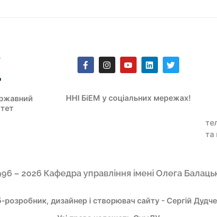
ННІ БіЕМ у соціальних мережах!
ржавний
итет
те
та
996 – 2026 Кафедра управління імені Олега Балаць
-розробник, дизайнер і створювач сайту - Сергій Дудч