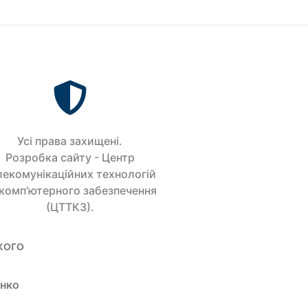
Усi права захищенi.
Розробка сайту - Центр
лекомунікаційних технологій
 комп’ютерного забезпечення
(ЦТТКЗ).
кого
енко