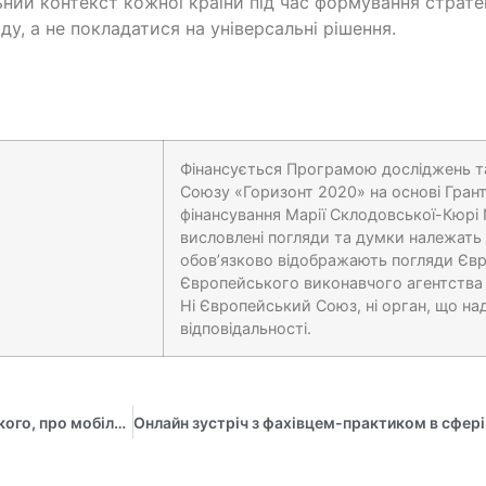
ьний контекст кожної країни під час формування страте
ду, а не покладатися на універсальні рішення.
Фінансується Програмою досліджень т
Союзу «Горизонт 2020» на основі Гран
фінансування Марії Склодовської-Кюрі
висловлені погляди та думки належать
обов’язково відображають погляди Єв
Європейського виконавчого агентства з
Ні Європейський Союз, ні орган, що над
відповідальності.
Паливода Єгор, студент кафедри управління ім. О. Балацького, про мобільність Erasmus+ у Вроцлавській політехніці