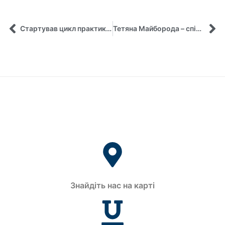
Стартував цикл практико-орієнтованих семінарів в рамках програми академічної мобільності з Університетом Бінгхем
Тетяна Майборода – спікер на конференції «Міжнародні дні освіти 2022» Університету Південного Іллінойсу в Едвардсвіллі, США
Знайдіть нас на карті