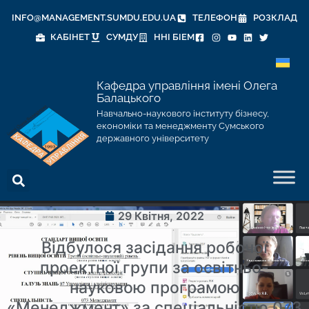
INFO@MANAGEMENT.SUMDU.EDU.UA
ТЕЛЕФОН
РОЗКЛАД
КАБІНЕТ
СУМДУ
ННІ БІЕМ
Кафедра управління імені Олега
Балацького
Навчально-наукового інституту бізнесу,
економіки та менеджменту Сумського
державного університету
29 Квітня, 2022
Відбулося засідання робочої
проектної групи за освітньо-
науковою програмою
«Менеджмент» за спеціальністю 073