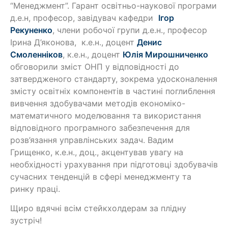
“Менеджмент”. Гарант освітньо-наукової програми
д.е.н, професор, завідувач кафедри
Ігор
Рекуненко
, члени робочої групи д.е.н., професор
Ірина Д’яконова, к.е.н., доцент
Денис
Смоленніков
, к.е.н., доцент
Юлія Мирошниченко
обговорили зміст ОНП у відповідності до
затвердженого стандарту, зокрема удосконалення
змісту освітніх компонентів в частині поглиблення
вивчення здобувачами методів економіко-
математичного моделювання та використання
відповідного програмного забезпечення для
розв’язання управлінських задач. Вадим
Грищенко, к.е.н., доц., акцентував увагу на
необхідності урахування при підготовці здобувачів
сучасних тенденцій в сфері менеджменту та
ринку праці.
Щиро вдячні всім стейкхолдерам за плідну
зустріч!