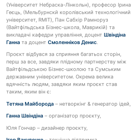
(Університет Небраска-Лінкольн), професор Ірина
Геєць, (Мельбурнскй королівський технологічний
університет, RMIT), Пан Сабхір Рамноруз
(Вайтфільдська Бізнес-школа, Маврикій) та
викладачі кафедри управління, доцент
Швіндіна
Ганна
та доцент
Смоленніков Денис
.
Проєкт відбувся за сприяння багатьох сторін,
перш за все, завдяки плідному партнерству між
Вайтфільдською Бізнес-школою та Сумським
державним університетом. Окрема велика
вдячність людям, завдяки яким проєкт став
таким, яким він є:
Тетяна Майборода
– нетворкінг & генератор ідей,
Ганна Швіндіна
– організатор проєкту,
Юля Гончар – дизайнер проєкту,
Ігор Вакуленко
– технічна підтримка,