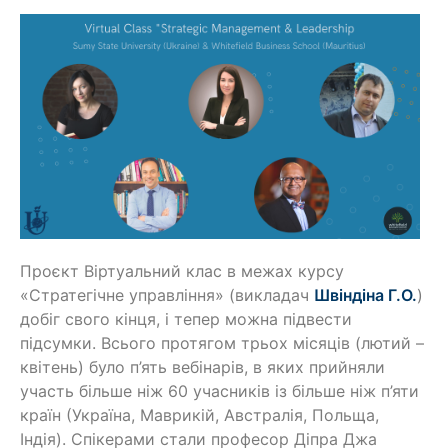
Проєкт Віртуальний клас в межах курсу
«Стратегічне управління» (викладач
Швіндіна Г.О.
)
добіг свого кінця, і тепер можна підвести
підсумки. Всього протягом трьох місяців (лютий –
квітень) було п’ять вебінарів, в яких прийняли
участь більше ніж 60 учасників із більше ніж п’яти
країн (Україна, Маврикій, Австралія, Польща,
Індія). Спікерами стали професор Діпра Джа