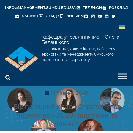
INFO@MANAGEMENT.SUMDU.EDU.UA
ТЕЛЕФОН
РОЗКЛАД
КАБІНЕТ
СУМДУ
ННІ БІЕМ
Кафедра управління імені Олега
Балацького
Навчально-наукового інституту бізнесу,
економіки та менеджменту Сумського
державного університету
11 Травня, 2020
Віртуальний клас «Стратегія та
Лідерство» 2020: підсумки та
вдячність