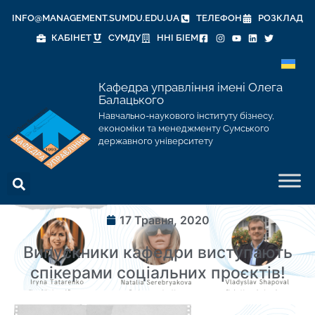
INFO@MANAGEMENT.SUMDU.EDU.UA
ТЕЛЕФОН
РОЗКЛАД
КАБІНЕТ
СУМДУ
ННІ БІЕМ
Кафедра управління імені Олега
Балацького
Навчально-наукового інституту бізнесу,
економіки та менеджменту Сумського
державного університету
17 Травня, 2020
Випускники кафедри виступають
спікерами соціальних проєктів!