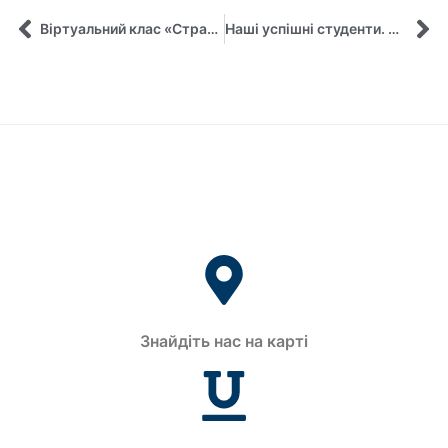
Віртуальний клас «Стратегія та Лідерство» 2020: підсумки та вдячність
Наші успішні студенти. Микита Ковалевський
Знайдіть нас на карті