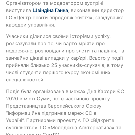
Організатором та модератором зустрічі
виступила
Швіндіна Ганна
, виконавчий директор
ГО «Центр освіти впродовж життя», завідувачка
кафедри управління.
Учасники ділилися своїми історіями успіху,
розказували про те, чи варто мріяти про
недосяжне, розповідали про злети та падіння, та
звичайно цікаві випадки у кар’єрі. Всього у події
прийняли близько 25 учасників-слухачів, в тому
числі студенти першого курсу економічних
спеціальностей.
Подія була організована в межах Дня Кар’єри ЄС
2020 в місті Суми, що є частиною проєкту
Представництва Європейського Союзу
“Інформаційна підтримка мереж ЄС в
Україні”. Партнерами проекту є ГО «Відкрите
суспільство», ГО «Молодіжна Альтернатива» та
Конгрес-центр СумДУ.