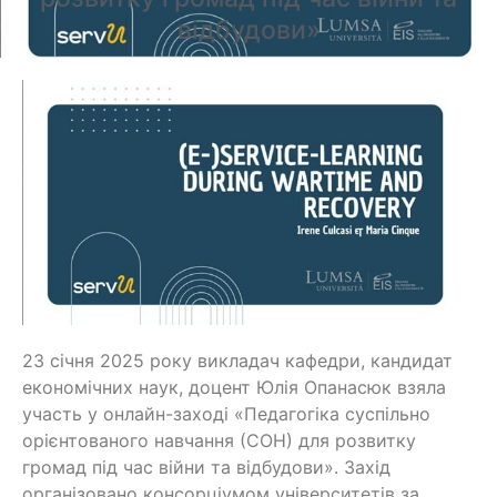
відбудови»
23 січня 2025 року викладач кафедри, кандидат
економічних наук, доцент Юлія Опанасюк взяла
участь у онлайн-заході «Педагогіка суспільно
орієнтованого навчання (СОН) для розвитку
громад під час війни та відбудови». Захід
організовано консорціумом університетів за