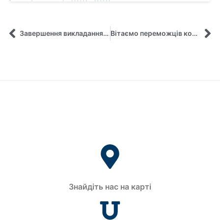
Завершення викладання курсу «Проєктний менеджмент ЄС» у межах модуля Жана Моне EU4SmartED
Вітаємо переможців конкурсу «Педагогічні інновацій СумДУ» у 2024 році!
Знайдіть нас на карті