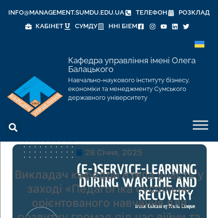
INFO@MANAGEMENT.SUMDU.EDU.UA
ТЕЛЕФОН
РОЗКЛАД
КАБІНЕТ
СУМДУ
ННІ БІЕМ
Кафедра управління імені Олега
Балацького
Навчально-наукового інституту бізнесу,
економіки та менеджменту Сумського
державного університету
28 Січня, 2025
Викладач кафедри взяла участь у
заході «Педагогіка суспільно
орієнтованого навчання для
розвитку громад під час війни та