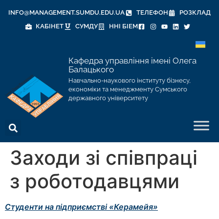
INFO@MANAGEMENT.SUMDU.EDU.UA
ТЕЛЕФОН
РОЗКЛАД
КАБІНЕТ
СУМДУ
ННІ БІЕМ
Кафедра управління імені Олега
Балацького
Навчально-наукового інституту бізнесу,
економіки та менеджменту Сумського
державного університету
Заходи зі співпраці
з роботодавцями
Студенти на підприємстві «Керамейя»