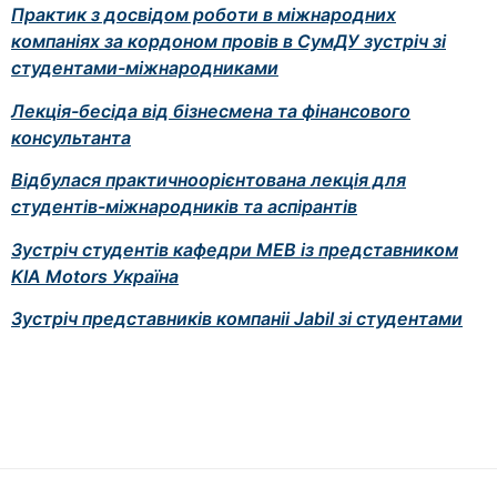
Практик з досвідом роботи в міжнародних
компаніях за кордоном провів в СумДУ зустріч зі
студентами-міжнародниками
Лекція-бесіда від бізнесмена та фінансового
консультанта
Відбулася практичноорієнтована лекція для
студентів-міжнародників та аспірантів
Зустріч студентів кафедри МЕВ із представником
KIA Motors Україна
Зустріч представників компаніі Jabil зі студентами