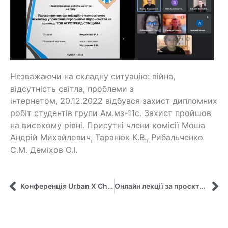
Незважаючи на складну ситуацію: війна,
відсутність світла, проблеми з
інтернетом, 20.12.2022 відбувся захист дипломних
робіт студентів групи Ам.мз-11с. Захист пройшов
на високому рівні. Присутні члени комісії Моша
Андрій Михайлович, Таранюк К.В., Рибальченко
С.М. Деміхов О.І.
Конференція Urban X Change за участю професорки Ганни Швіндіної
Онлайн лекції за проєктом EU4SmartED