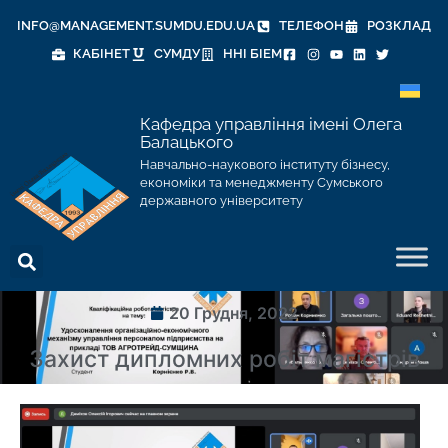
INFO@MANAGEMENT.SUMDU.EDU.UA
ТЕЛЕФОН
РОЗКЛАД
КАБІНЕТ
СУМДУ
ННІ БІЕМ
Кафедра управління імені Олега
Балацького
Навчально-наукового інституту бізнесу,
економіки та менеджменту Сумського
державного університету
20 Грудня, 2022
Захист дипломних робіт магістрів