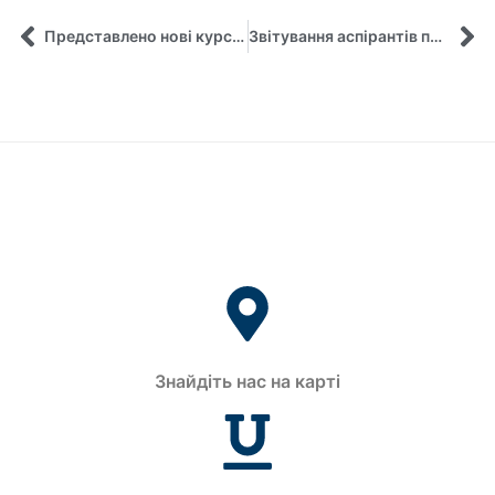
Представлено нові курси з європейських енергетичних студій для молодіжних лідерів
Звітування аспірантів про проходження педагогічної практики
Знайдіть нас на карті