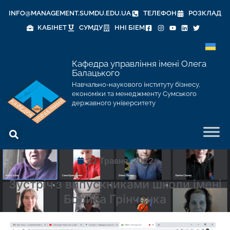
INFO@MANAGEMENT.SUMDU.EDU.UA
ТЕЛЕФОН
РОЗКЛАД
КАБІНЕТ
СУМДУ
ННІ БІЕМ
Кафедра управління імені Олега
Балацького
Навчально-наукового інституту бізнесу,
економіки та менеджменту Сумського
державного університету
22 Травня, 2022
Зустріч з випускниками школи імені
Бориса Грінченка