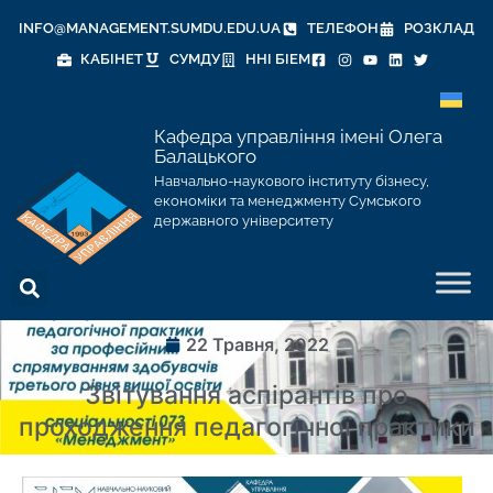
INFO@MANAGEMENT.SUMDU.EDU.UA
ТЕЛЕФОН
РОЗКЛАД
КАБІНЕТ
СУМДУ
ННІ БІЕМ
Кафедра управління імені Олега
Балацького
Навчально-наукового інституту бізнесу,
економіки та менеджменту Сумського
державного університету
22 Травня, 2022
Звітування аспірантів про
проходження педагогічної практики