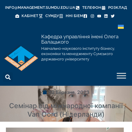
INFO@MANAGEMENT.SUMDU.EDU.UA
ТЕЛЕФОН
РОЗКЛАД
КАБІНЕТ
СУМДУ
ННІ БІЕМ
Кафедра управління імені Олега
Балацького
Навчально-наукового інституту бізнесу,
економіки та менеджменту Сумського
державного університету
20 Березня, 2023
Семінар від міжнародної компанії
Van Oord (Нідерланди)