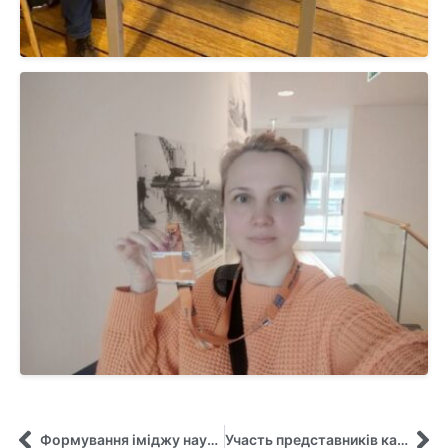
Формування іміджу науковця в науковому середовищі!
Участь представників кафедри у Круглому столі «Нові тенденції у підготовці здобувачів вищої освіти за спеціальністю 281 «Публічне управління і адміністрування»