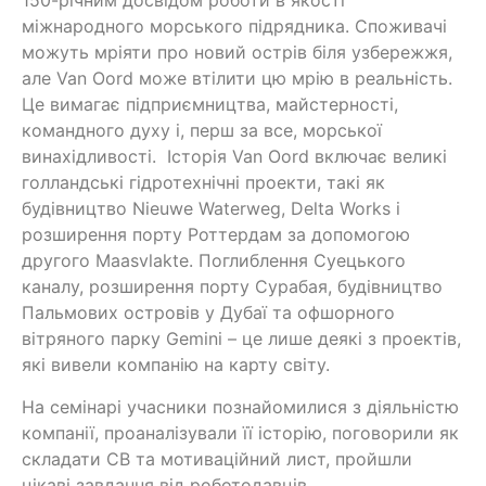
150-річним досвідом роботи в якості
міжнародного морського підрядника. Споживачі
можуть мріяти про новий острів біля узбережжя,
але Van Oord може втілити цю мрію в реальність.
Це вимагає підприємництва, майстерності,
командного духу і, перш за все, морської
винахідливості. Історія Van Oord включає великі
голландські гідротехнічні проекти, такі як
будівництво Nieuwe Waterweg, Delta Works і
розширення порту Роттердам за допомогою
другого Maasvlakte. Поглиблення Суецького
каналу, розширення порту Сурабая, будівництво
Пальмових островів у Дубаї та офшорного
вітряного парку Gemini – це лише деякі з проектів,
які вивели компанію на карту світу.
На семінарі учасники познайомилися з діяльністю
компанії, проаналізували її історію, поговорили як
складати СВ та мотиваційний лист, пройшли
цікаві завдання від роботодавців.