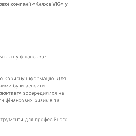
ової компанії «Княжа VIG» у
ьності у фінансово-
но корисну інформацію. Для
авими були аспекти
ркетинг»
зосередилися на
ти фінансових ризиків та
нструменти для професійного