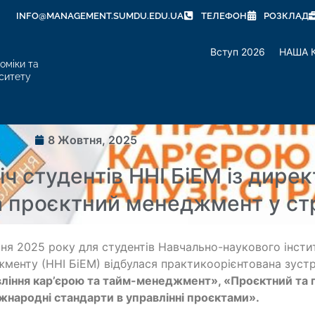
INFO@MANAGEMENT.SUMDU.EDU.UA
ТЕЛЕФОН
РОЗКЛАД
Вступ 2026
НАША 
оміки та
ситету
8 Жовтня, 2025
іч студентів ННІ БіЕМ із дир
 та проєктний менеджмент у ст
ня 2025 року для студентів Навчально-наукового інстит
менту (ННІ БіЕМ) відбулася практикоорієнтована зустр
вління кар’єрою та тайм-менеджмент»
,
«Проєктний та
жнародні стандарти в управлінні проєктами»
.