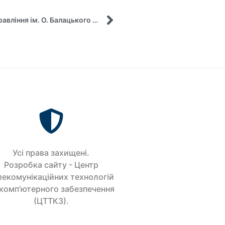
Практикоорієнтоване заняття від кафедри управління ім. О. Балацького СумДУ: «Особливості формування та розвитку успішних брендів»
Усi права захищенi.
Розробка сайту - Центр
лекомунікаційних технологій
 комп’ютерного забезпечення
(ЦТТКЗ).