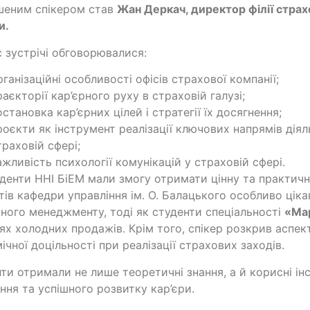
шеним спікером став
Жан Деркач, директор філії страх
и
.
с зустрічі обговорювалися:
рганізаційні особливості офісів страхової компанії;
раєкторії кар’єрного руху в страховій галузі;
остановка кар’єрних цілей і стратегії їх досягнення;
роєкти як інструмент реалізації ключових напрямів діял
траховій сфері;
ажливість психології комунікацій у страховій сфері.
уденти ННІ БіЕМ мали змогу отримати цінну та практич
тів кафедри управління ім. О. Балацького особливо цік
ного менеджменту, тоді як студенти спеціальності
«Ма
ях холодних продажів. Крім того, спікер розкрив аспек
ічної доцільності при реалізації страхових заходів.
ти отримали не лише теоретичні знання, а й корисні і
ння та успішного розвитку кар’єри.