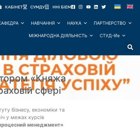
КАБІНЕТ
СУМДУ
ННІ БІЕМ
КАФЕДРА
НАВЧАННЯ
НАУКА
ПАРТНЕРСТВО
МІЖНАРОДНА ДІЯЛЬНІСТЬ
СТУД-life
ектором «Княжа
раховій сфері
уту бізнесу, економіки та
іч у межах курсів
 процесний менеджмент»