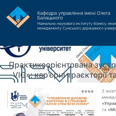
Кафедра управління імені Олега
Балацького
Навчально-наукового інституту бізнесу, екон
менеджменту Сумського державного універ
Практикоорієнтована зустр
VIG»: кар’єрні траєкторії
3 жовт
менедж
«Упра
та
«Мі