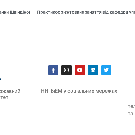
анни Швіндіної
ННІ БіЕМ у соціальних мережах!
ржавний
итет
те
та