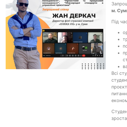
Запро
м. Сум
Під ча
о
т
п
п
с
в
Всі ст
студен
проєкт
питанн
економ
Студен
зроста