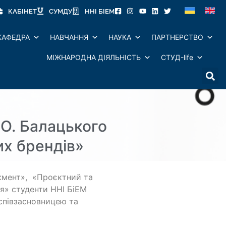
КАБІНЕТ
СУМДУ
ННІ БІЕМ
КАФЕДРА
НАВЧАННЯ
НАУКА
ПАРТНЕРСТВО
МІЖНАРОДНА ДІЯЛЬНІСТЬ
СТУД-life
 О. Балацького
их брендів»
джмент», «Проєктний та
ня» студенти ННІ БіЕМ
 співзасновницею та