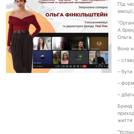
Під ча
емоції
“Орган
А брен
Ольга.
Вона н
– став
– бути
– форм
– дбат
Бренд 
приход
життя 
“Успіш