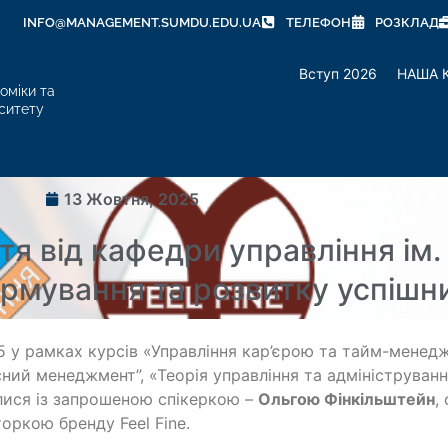
INFO@MANAGEMENT.SUMDU.EDU.UA
ТЕЛЕФОН
РОЗКЛАД
Вступ 2026
НАША 
оміки та
ситету
13 Жовтня, 2025
я від кафедри управління ім.
рмування та розвитку успішн
25 у рамках курсів «Управління кар’єрою та тайм-мене
ний менеджмент”, «Теорія управління та адмініструван
лися із запрошеною спікеркою –
Ольгою Фінкільштейн
,
оркою бренду Feel Fine.