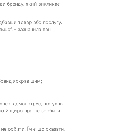
ви бренду, який викликає
идбавши товар або послугу.
льше”, – зазначила пані
:
бренд яскравішим;
ізнес, демонструє, що успіх
ьно й щиро прагне зробити
 не робити. Їм є що сказати,