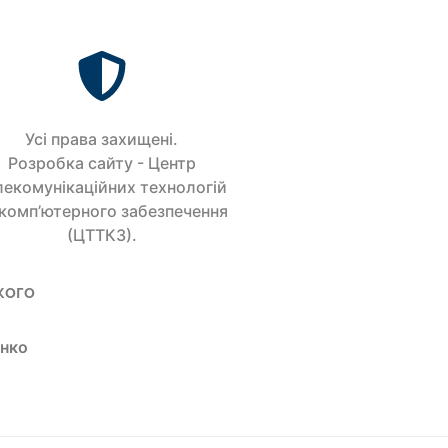
Усi права захищенi.
Розробка сайту - Центр
лекомунікаційних технологій
 комп’ютерного забезпечення
(ЦТТКЗ).
кого
енко