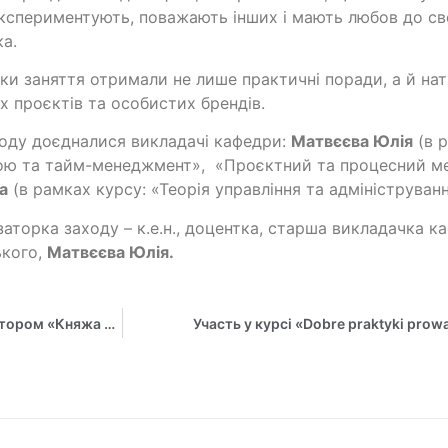
кспериментують, поважають інших і мають любов до сво
ка.
ки заняття отримали не лише практичні поради, а й на
х проєктів та особистих брендів.
оду доєдналися викладачі кафедри:
Матвєєва Юлія
(в р
рою та тайм-менеджмент», «Проєктний та процесний м
а
(в рамках курсу: «Теорія управління та адмініструван
заторка заходу – к.е.н., доцентка, старша викладачка ка
ького,
Матвєєва Юлія.
Практикоорієнтована зустріч студентів ННІ БіЕМ із директором «Княжа VIG»: кар’єрні траєкторії та проєктний менеджмент у страховій сфері
Участь у курсі «Dobre praktyki prow