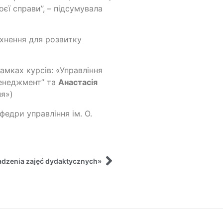
єї справи”, – підсумувала
тхнення для розвитку
амках курсів: «Управління
енеджмент” та
Анастасія
ня»)
федри управління ім. О.
adzenia zajęć dydaktycznych»