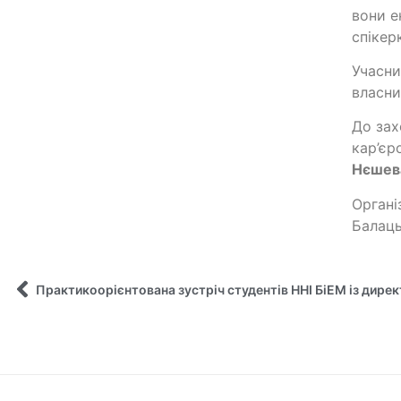
вони е
спікер
Учасни
власни
До зах
кар’є
Нєшев
Органі
Балац