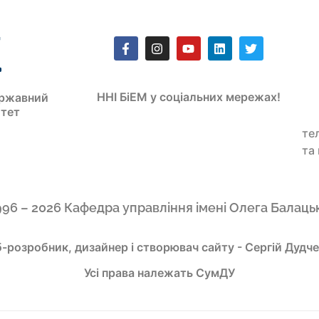
ННІ БіЕМ у соціальних мережах!
ржавний
итет
те
та
996 – 2026 Кафедра управління імені Олега Балаць
-розробник, дизайнер і створювач сайту - Сергій Дудч
Усі права належать СумДУ