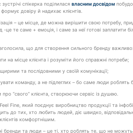
с зустрічі спікерка поділилася
власним досвідом
побудо
, формує довіру й надихає клієнтів.
ізація – це місце, де можна вирішити свою потребу, пр
д -це те саме + емоція, і саме за неї готові заплатити бі
аголосила, що для створення сильного бренду важливо
ати на місце клієнта і розуміти його справжні потреби;
 щирими та послідовними у своїй комунікації;
увати команду, а не підлеглих – бо саме люди роблять 
и про “свого” клієнта, створюючи сервіс із душею.
Feel Fine, який поєднує виробництво продукції та інфоб
ить до тих, хто любить людей, діє швидко, відповідал
клієнтів комфортнішим.
ні бренди та люди – це ті, хто роблять те, що не можуть