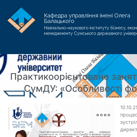
Кафедра управління імені Олега
Балацького
Навчально-наукового інституту бізнесу, екон
менеджменту Сумського державного універ
Практикоорієнтоване занятт
СумДУ: «Особливості фо
10.10.
процес
зустрі
директ