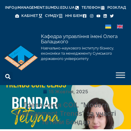
INFO@MANAGEMENT.SUMDU.EDU.UA
ТЕЛЕФОН
РОЗКЛАД
КАБІНЕТ
СУМДУ
ННІ БІЕМ
Кафедра управління імені Олега
Балацького
Навчально-наукового інституту бізнесу,
економіки та менеджменту Сумського
державного університету
15 Жовтня, 2025
Третя сесія COIL “Modern
Management Trends” за участі
Тетяни Бондар