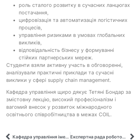
роль сталого розвитку в сучасних ланцюгах
постачання,
цифровізація та автоматизація логістичних
процесів,
управління ризиками в умовах глобальних
викликів,
відповідальність бізнесу у формуванні
стійких партнерських мереж.
Студенти взяли активну участь в обговоренні,
аналізували практичні приклади та сучасні
виклики у сфері supply chain management.
Кафедра управління щиро дякує Тетяні Бондар за
змістовну лекцію, високий професіоналізм і
вагомий внесок у розвиток міжнародного
освітнього співробітництва в межах COIL.
Кафедра управління імені Олега Балацького – учасниця Дня відкритих дверей СумДУ!
Експертна рада роботодавців сформувала модель сучасного випускника-менеджера Сумського державного університету