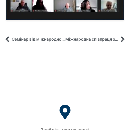
Семінар від міжнародної компанії Van Oord (Нідерланди)
Міжнародна співпраця за проєктом ERASMUS+KA171 продовжується!
Знайдіть нас на карті