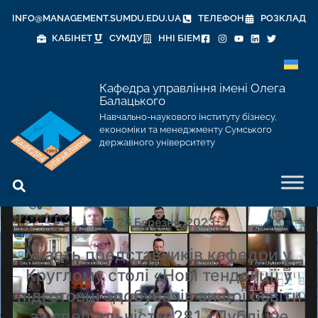
INFO@MANAGEMENT.SUMDU.EDU.UA
ТЕЛЕФОН
РОЗКЛАД
КАБІНЕТ
СУМДУ
ННІ БІЕМ
Кафедра управління імені Олега
Балацького
Навчально-наукового інституту бізнесу,
економіки та менеджменту Сумського
державного університету
26 Березня, 2023
Участь представників кафедри у
Круглому столі «Нові тенденції у
підготовці здобувачів вищої освіти
за спеціальністю 281 «Публічне